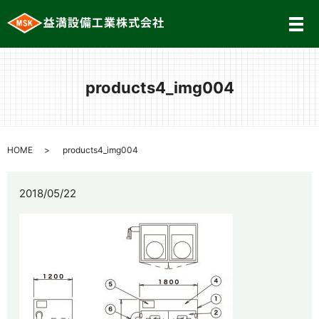
メ
products4_img004
HOME
products4_img004
2018/05/22