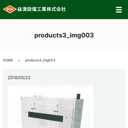
メ
products3_img003
HOME
products3_img003
2018/05/22