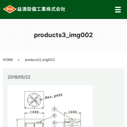
メ
products3_img002
HOME
products3_img002
2018/05/22