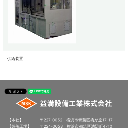
供給装置
【本社】
〒227-0052 横浜市青葉区梅が丘17-17
【製缶工場】
〒224-0053 横浜市都筑区池辺町4710