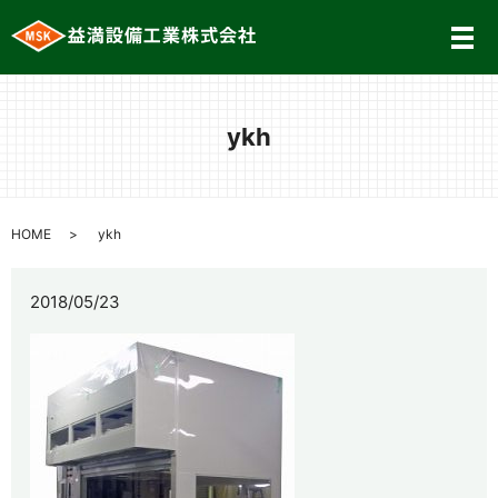
メ
ykh
HOME
ykh
2018/05/23