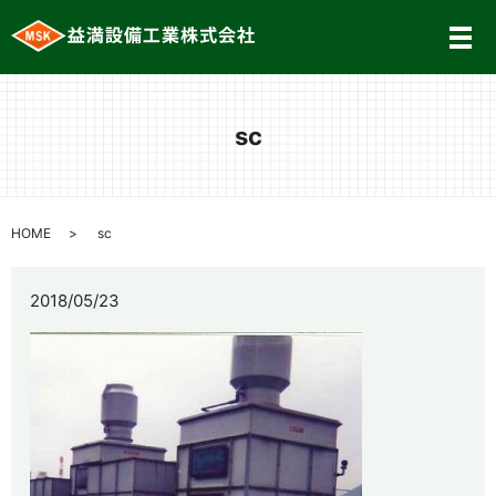
メ
sc
HOME
sc
2018/05/23