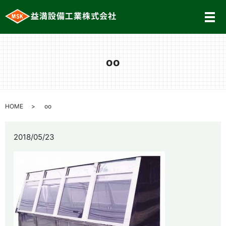
メ
oo
HOME
oo
2018/05/23